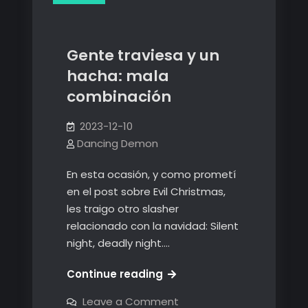
Gente traviesa y un
hacha: mala
combinación
2023-12-10
Dancing Demon
En esta ocasión, y como prometí
en el post sobre Evil Christmas,
les traigo otro slasher
relacionado con la navidad: Silent
night, deadly night.…
Gente
Continue reading
traviesa
on
Leave a Comment
y