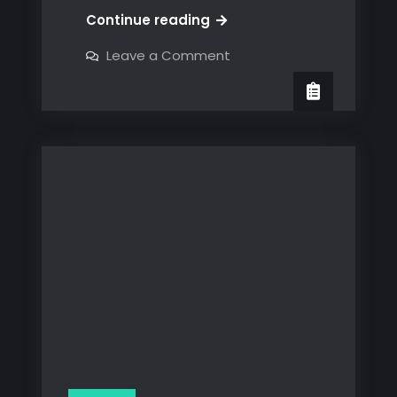
Elfos
Continue reading
Navideños
on
Leave a Comment
Diabólicos…
Elfos
Navideños
y
Diabólicos…
Nazis
y
Nazis