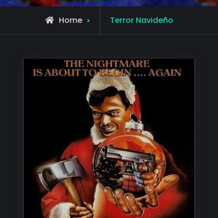
Posts
Home
Terror Navideño
tagged