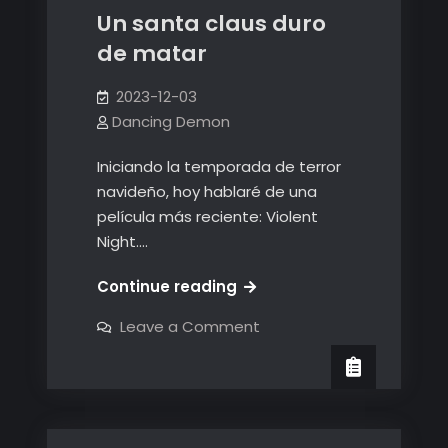
Un santa claus duro
de matar
2023-12-03
Dancing Demon
Iniciando la temporada de terror
navideño, hoy hablaré de una
película más reciente: Violent
Night.…
Un
Continue reading
santa
on
Leave a Comment
claus
Un
santa
duro
claus
de
duro
de
matar
matar