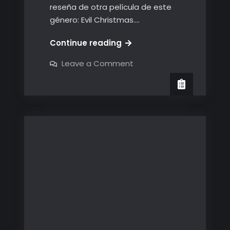
reseña de otra película de este
género: Evil Christmas.…
Una
Continue reading
navidad
on
Leave a Comment
maligna
Una
navidad
maligna