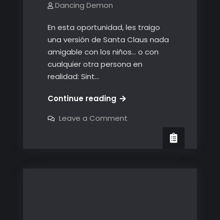
Dancing Demon
En esta oportunidad, les traigo
una versión de Santa Claus nada
amigable con los niños… o con
cualquier otra persona en
realidad: Sint…
Sint
Continue reading
o
on
Leave a Comment
un
Sint
o
Santa
un
Claus
Santa
Claus
malo
malo
malísimo
malísimo