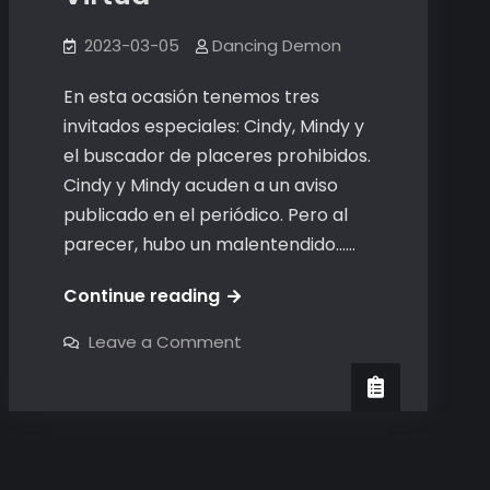
2023-03-05
Dancing Demon
En esta ocasión tenemos tres
invitados especiales: Cindy, Mindy y
el buscador de placeres prohibidos.
Cindy y Mindy acuden a un aviso
publicado en el periódico. Pero al
parecer, hubo un malentendido……
El
Continue reading
Diario
on
Leave a Comment
de
El
Diario
Katty:
de
Katty:
Virtud
Virtud