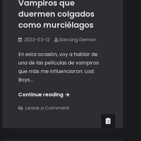
Vampiros que
duermen colgados
como murciélagos
2023-03-12
Dancing Demon
En esta ocasión, voy a hablar de
una de las películas de vampiros
que más me influenciaron: Lost
Boys.…
Vampiros
Continue reading
que
on
Leave a Comment
duermen
Vampiros
que
colgados
duermen
colgados
como
como
murciélagos
murciélagos