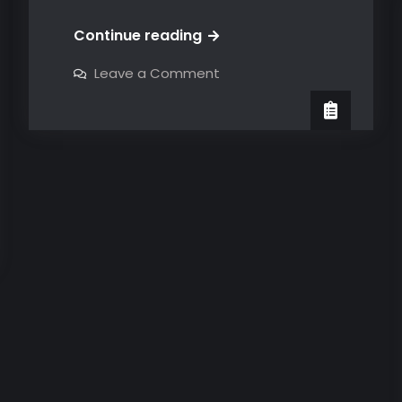
Placer
Continue reading
y
on
Leave a Comment
dolor,
Placer
y
indivisibles
dolor,
indivisibles