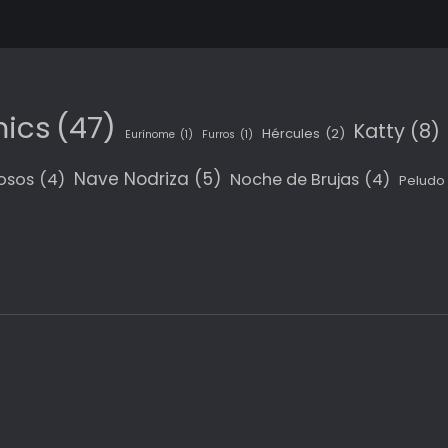
ics
(47)
Katty
(8)
Hércules
(2)
Eurínome
(1)
Furros
(1)
Nave Nodriza
(5)
osos
(4)
Noche de Brujas
(4)
Peludo