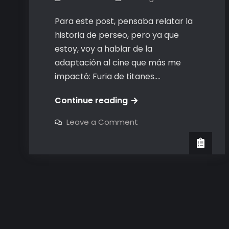
Para este post, pensaba relatar la
historia de perseo, pero ya que
estoy, voy a hablar de la
adaptación al cine que más me
impactó: Furia de titanes.…
Perseo
Continue reading
y
on
Leave a Comment
el
Perseo
y
Kraken
el
Kraken