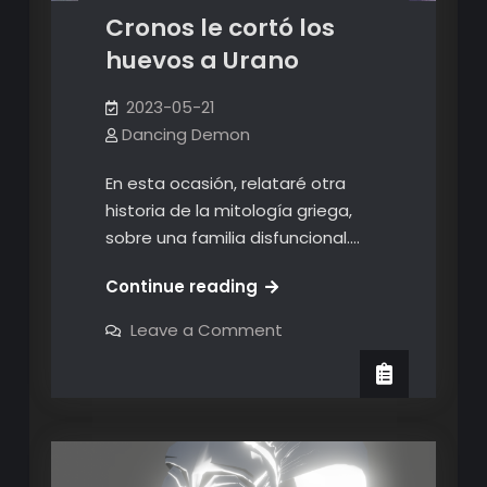
Cronos le cortó los
huevos a Urano
2023-05-21
Dancing Demon
En esta ocasión, relataré otra
historia de la mitología griega,
sobre una familia disfuncional.…
Cronos
Continue reading
le
on
Leave a Comment
cortó
Cronos
le
los
cortó
huevos
los
huevos
a
a
Urano
Urano