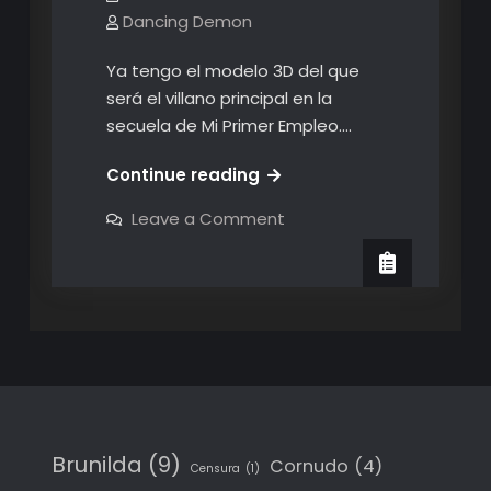
Dancing Demon
Ya tengo el modelo 3D del que
será el villano principal en la
secuela de Mi Primer Empleo.…
¡Por
Continue reading
fin!
on
Leave a Comment
¡El
¡Por
fin!
villano
¡El
principal!
villano
principal!
Brunilda
(9)
Cornudo
(4)
Censura
(1)