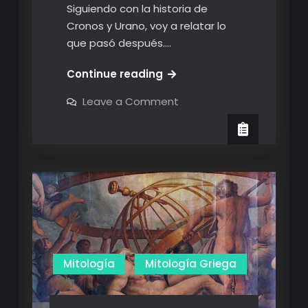
Siguiendo con la historia de
Cronos y Urano, voy a relatar lo
que pasó después.…
Zeus
Continue reading
vs
on
Leave a Comment
Cronos:
Zeus
vs
La
Cronos:
historia
La
historia
se
se
repite
repite
Mitología
Mitología Griega