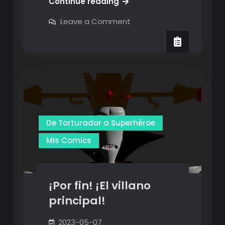
Evanescencia
Continue reading
–
on
Leave a Comment
Versión
Evanescencia
–
3D
Versión
–
3D
–
Primeros
Primeros
renders
renders
De Torturador a Superhéroe
Mis Comics
¡Por fin! ¡El villano
principal!
2023-05-07