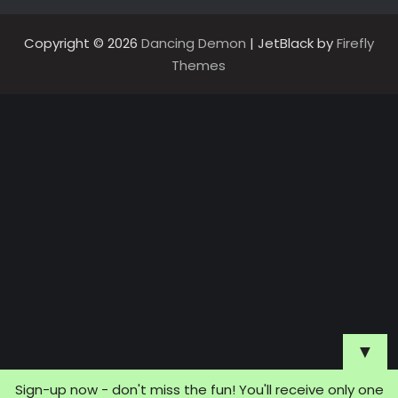
Copyright © 2026
Dancing Demon
| JetBlack by
Firefly
Themes
▼
Sign-up now - don't miss the fun! You'll receive only one