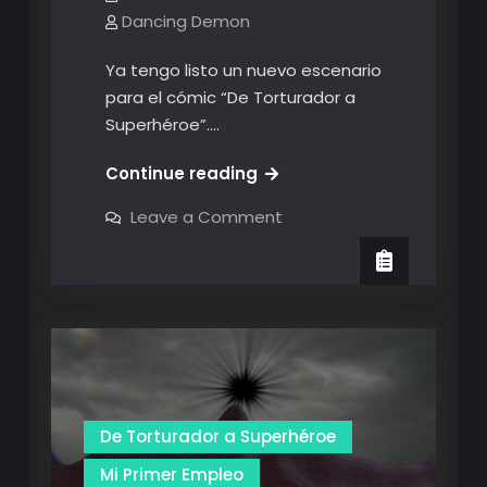
Dancing Demon
Ya tengo listo un nuevo escenario
para el cómic “De Torturador a
Superhéroe”.…
El
Continue reading
Laboratorio
on
Leave a Comment
–
El
Laboratorio
Primeros
–
Renders
Primeros
Renders
De Torturador a Superhéroe
Mi Primer Empleo