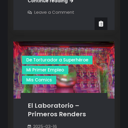
¡Al
Continue reading
fin!
on
Leave a Comment
¡Venicio
¡Al
fin!
en
¡Venicio
3D!
en
3D!
De Torturador a Superhéroe
Mi Primer Empleo
Mis Comics
El Laboratorio –
Primeros Renders
2025-03-16