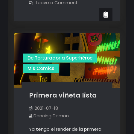
on
Leave a Comment
de
Primeros
renders
Brunilda
de
Brunilda
De Torturador a Superhéroe
Mis Comics
Primera viñeta lista
2021-07-18
Dancing Demon
Ya tengo el render de la primera