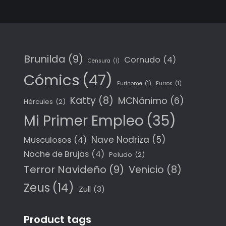
de
personajes.
personajes.
Brunilda
(9)
Cornudo
(4)
Censura
(1)
Cómics
(47)
Eurínome
(1)
Furros
(1)
Katty
(8)
MCNánimo
(6)
Hércules
(2)
Mi Primer Empleo
(35)
Nave Nodriza
(5)
Musculosos
(4)
Noche de Brujas
(4)
Peludo
(2)
Terror Navideño
(9)
Venicio
(8)
Zeus
(14)
Zull
(3)
Product tags