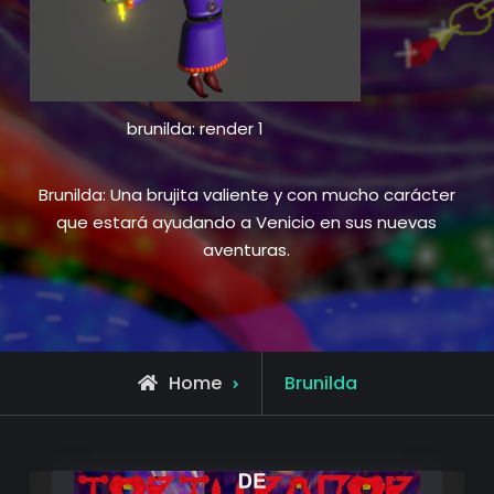
brunilda: render 1
Brunilda: Una brujita valiente y con mucho carácter
que estará ayudando a Venicio en sus nuevas
aventuras.
Posts
Home
Brunilda
tagged