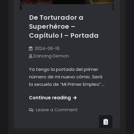
De Torturador a
Superhéroe –
Capítulo I – Portada
2024-06-16
Dancing Demon
Ya tengo la portada del primer
número de mi nuevo cómic. Será
la secuela de “Mi Primer Empleo”.…
De
Continue reading
Torturador
on
Leave a Comment
a
De
Torturador
Superhéroe
a
–
Superhéroe
–