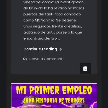
viñeta del cómic: La investigación
de Brunilda la ha llevado hasta las
puertas del fast-food conocido
como MCNánimo. Se detiene
unos segundos frente al edificio,
tratando de anticiparse a lo que
encontrará dentro.…
Primera
Continue reading
viñeta
on
Leave a Comment
lista
Primera
viñeta
lista