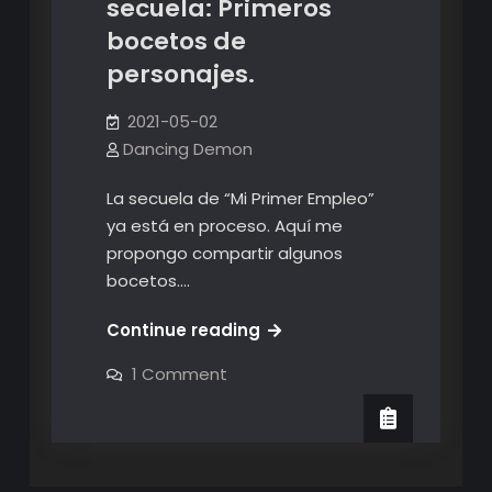
secuela: Primeros
bocetos de
personajes.
2021-05-02
Dancing Demon
La secuela de “Mi Primer Empleo”
ya está en proceso. Aquí me
propongo compartir algunos
bocetos.…
Trabajando
Continue reading
en
on
1 Comment
la
Trabajando
en
secuela:
la
secuela:
Primeros
Primeros
bocetos
bocetos
de