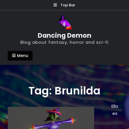
Skip
Top Bar
to
content
Dancing Demon
Blog about fantasy, horror and sci-fi
Menu
Tag:
Brunilda
Ella
es