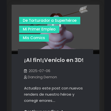
Superhéroe
Superhéroe
–
–
Capítulo
Capítulo
3
3
De Torturador a Superhéroe
Mi Primer Empleo
Mis Comics
¡Al fin!¡Venicio en 3D!
2025-07-06
Dancing Demon
Actualizo este post con nuevos
renders de nuestro héroe y
corregir errores.…