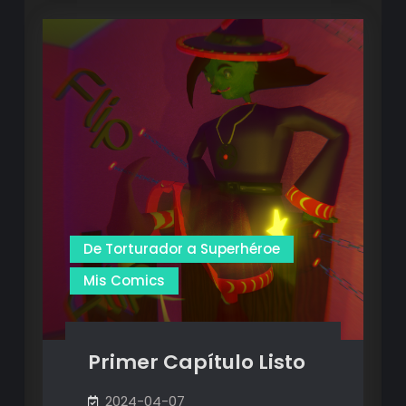
Capítulo
Capítulo
I
I
–
–
Portada
Portada
De Torturador a Superhéroe
Mis Comics
Primer Capítulo Listo
2024-04-07