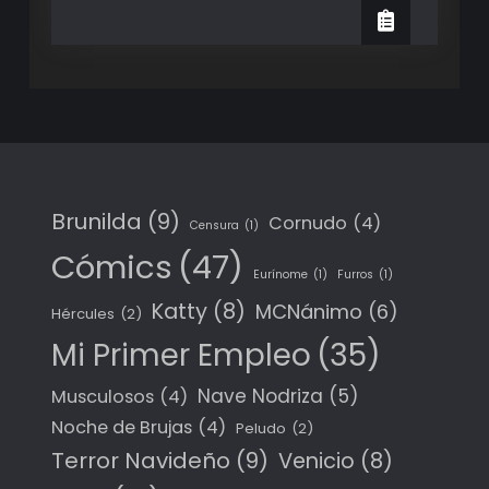
Zeus
duele
le
la
duele
la
cabeza
cabeza
Brunilda
(9)
Cornudo
(4)
Censura
(1)
Cómics
(47)
Eurínome
(1)
Furros
(1)
Katty
(8)
MCNánimo
(6)
Hércules
(2)
Mi Primer Empleo
(35)
Nave Nodriza
(5)
Musculosos
(4)
Noche de Brujas
(4)
Peludo
(2)
Terror Navideño
(9)
Venicio
(8)