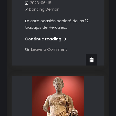
2023-06-18
Dancing Demon
En esta ocasión hablaré de los 12
trabajos de Hércules.…
Cuales
Continue reading
fueron
on
Leave a Comment
los
Cuales
fueron
12
los
trabajos
12
trabajos
de
de
Hércules
Hércules