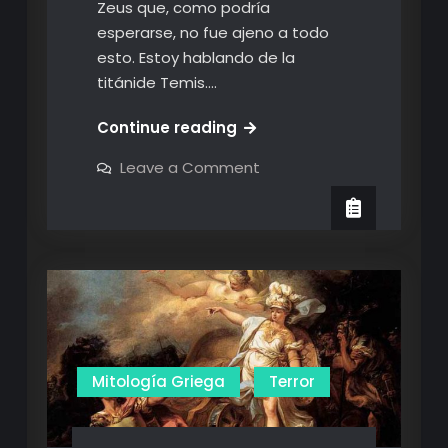
Zeus que, como podría
esperarse, no fue ajeno a todo
esto. Estoy hablando de la
titánide Temis.…
Una
Continue reading
diosa
on
Leave a Comment
muy…
Una
diosa
justa
muy…
justa
Mitología Griega
Terror