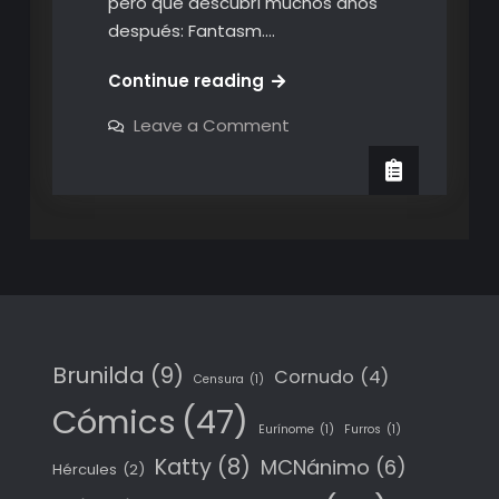
pero que descubrí muchos años
después: Fantasm.…
Aliens,
Continue reading
zombies
on
Leave a Comment
enanos
Aliens,
zombies
y
enanos
esferas
y
esferas
de
de
plata
plata
Brunilda
(9)
Cornudo
(4)
Censura
(1)
Cómics
(47)
Eurínome
(1)
Furros
(1)
Katty
(8)
MCNánimo
(6)
Hércules
(2)