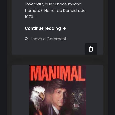
Lovecraft, que vi hace mucho
tiempo: El Horror de Dunwich, de
1970.…
Mi
Continue reading
madre
on
Leave a Comment
es
Mi
madre
una
es
desvergonzada
una
desvergonzada
intergaláctica
intergaláctica