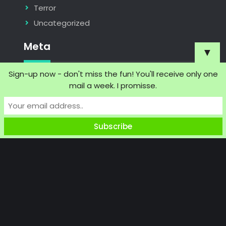
Terror
Uncategorized
Meta
▼
Sign-up now - don't miss the fun! You'll receive only one
Register
mail a week. I promisse.
Log in
Entries feed
Comments feed
WordPress.org
Copyright © 2026
Dancing Demon
| JetBlack by
Firefly
Themes