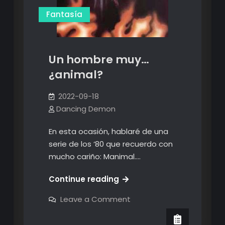
Fantasía
Un hombre muy…
¿animal?
2022-09-18
Dancing Demon
En esta ocasión, hablaré de una
serie de los ‘80 que recuerdo con
mucho cariño: Manimal.…
Un
Continue reading
hombre
on
Leave a Comment
muy…
Un
hombre
¿animal?
muy…