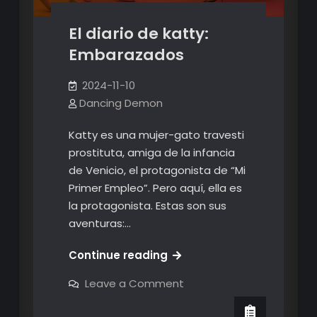
El diario de katty:
Embarazados
2024-11-10
Dancing Demon
Katty es una mujer-gato travesti
prostituta, amiga de la infancia
de Venicio, el protagonista de “Mi
Primer Empleo”. Pero aquí, ella es
la protagonista. Estas son sus
aventuras:…
El
Continue reading
diario
on
Leave a Comment
de
El
diario
katty:
de