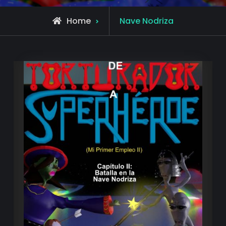
Posts
Home
Nave Nodriza
tagged