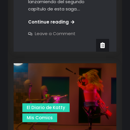
lanzamiendo del segundo
capítulo de esta saga.…
Muy
Continue reading
Pronto:
on
Leave a Comment
De
Muy
Pronto:
Torturador
De
a
Torturador
a
Superhéroe
Superhéroe
–
–
Capítulo
Capítulo
2
2
El Diario de Katty
Mis Comics