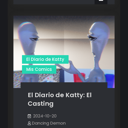
Embarazados
katty:
Embarazados
El Diario de Katty
Mis Comics
El Diario de Katty: El
Casting
2024-10-20
Dancing Demon