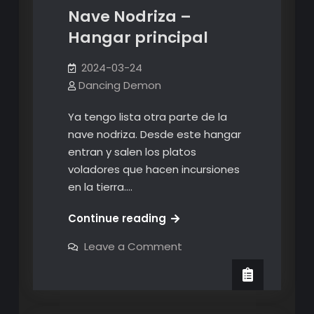
Nave Nodriza –
Hangar principal
2024-03-24
Dancing Demon
Ya tengo lista otra parte de la
nave nodriza. Desde este hangar
entran y salen los platos
voladores que hacen incursiones
en la tierra.…
Nave
Continue reading
Nodriza
on
Leave a Comment
–
Nave
Nodriza
Hangar
–
principal
Hangar
principal