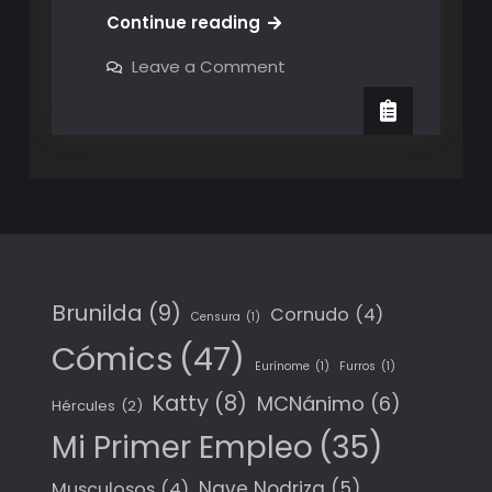
La
Continue reading
nave
on
Leave a Comment
nodriza
La
nave
–
nodriza
Primeros
–
Primeros
renders
renders
Brunilda
(9)
Cornudo
(4)
Censura
(1)
Cómics
(47)
Eurínome
(1)
Furros
(1)
Katty
(8)
MCNánimo
(6)
Hércules
(2)
Mi Primer Empleo
(35)
Nave Nodriza
(5)
Musculosos
(4)