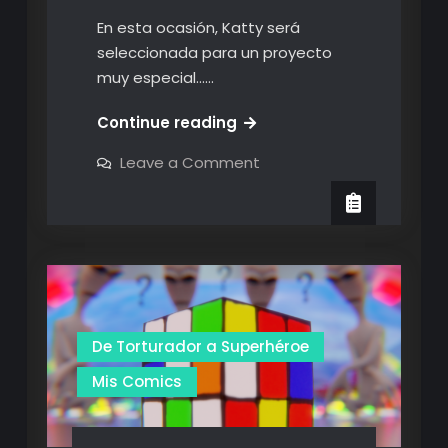
En esta ocasión, Katty será
seleccionada para un proyecto
muy especial……
El
Continue reading
Diario
on
Leave a Comment
de
El
Diario
Katty:
de
El
Katty:
El
Casting
Casting
De Torturador a Superhéroe
Mis Comics